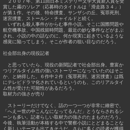
２００７年、第11回日本ミステリー文学大賞新人賞を受
賞した霧のソレア（応募時のタイトルは「滑走路３４」）
が第１作。その後、特命捜査、サンザシの丘、冤罪死刑、
迷宮捜査、ストールン・チャイルドと続く。
いずれも殺人事件がからむ事件小説。そこに国際問題や
航空機事故、中国残留時問題、最近の妙な事件などがまぶ
され、小説の中の話なのに、何か現実に起きているような
感覚に陥ってしまう。そこが作者の狙い目なのだろう。
社会部出身の現役記者
と思っていたら、現役の新聞記者で社会部出身。豊富か
つリアルタイム性の強いストーリーになっていたのはそこ
か、と納得した。６作中２作（冤罪死刑、迷宮捜査）は既
にテレビドラマ化されているというのも、このリアルタイ
ム性が受けた可能性があるだろう。
取材力の強さが売り
ストーリーだけでなく、話の一つ一つが非常に緻密で、
「へえー世の中こんなになってるんだ」とうならされるシ
ーンも多い。記者らしい取材力の強さのたまものだろう。
今後、執筆活動が本格する中で警察小説にとどまることな
く新しいテーマも出てきそうだ。さらに多くの読者が獲得