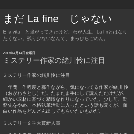
まだ La fine じゃない
E la vita と強がってきたけど、わが人生、La finとはなり
たくない。残り少ないなんて、まっぴらごめん。
2017年4月14日金曜日
ミステリー作家の緒川怜に注目
ミステリー作家の緒川怜に注目
年間一作程度と寡作ながら、気になってる作家が緒川 怜
（おがわさとし）だ。たまたま手にして読んだだけだが、
細かい取材に基づく精緻な作りになっていた。少し前、勤
務先をやめ、本格執筆活動に入ったという話も聞くが、面
白い作品をどんどん出してもらいたいものだ。
ミステリー文学大賞新人賞