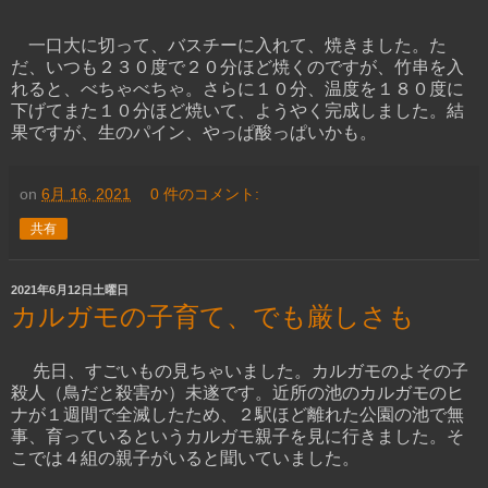
一口大に切って、バスチーに入れて、焼きました。た
だ、いつも２３０度で２０分ほど焼くのですが、竹串を入
れると、べちゃべちゃ。さらに１０分、温度を１８０度に
下げてまた１０分ほど焼いて、ようやく完成しました。結
果ですが、生のパイン、やっぱ酸っぱいかも。
on
6月 16, 2021
0 件のコメント:
共有
2021年6月12日土曜日
カルガモの子育て、でも厳しさも
先日、すごいもの見ちゃいました。カルガモのよその子
殺人（鳥だと殺害か）未遂です。近所の池のカルガモのヒ
ナが１週間で全滅したため、２駅ほど離れた公園の池で無
事、育っているというカルガモ親子を見に行きました。そ
こでは４組の親子がいると聞いていました。