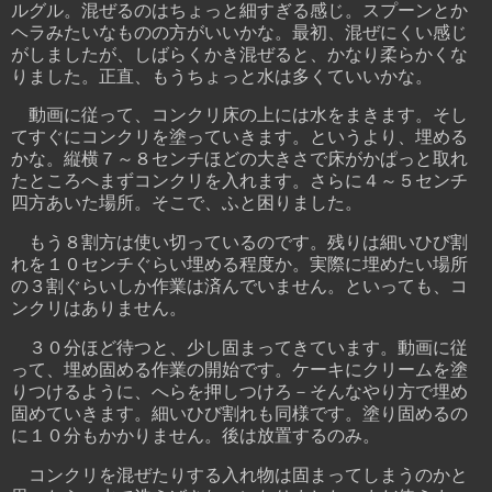
ルグル。混ぜるのはちょっと細すぎる感じ。スプーンとか
ヘラみたいなものの方がいいかな。最初、混ぜにくい感じ
がしましたが、しばらくかき混ぜると、かなり柔らかくな
りました。正直、もうちょっと水は多くていいかな。
動画に従って、コンクリ床の上には水をまきます。そし
てすぐにコンクリを塗っていきます。というより、埋める
かな。縦横７～８センチほどの大きさで床がかぱっと取れ
たところへまずコンクリを入れます。さらに４～５センチ
四方あいた場所。そこで、ふと困りました。
もう８割方は使い切っているのです。残りは細いひび割
れを１０センチぐらい埋める程度か。実際に埋めたい場所
の３割ぐらいしか作業は済んでいません。といっても、コ
ンクリはありません。
３０分ほど待つと、少し固まってきています。動画に従
って、埋め固める作業の開始です。ケーキにクリームを塗
りつけるように、へらを押しつけろ－そんなやり方で埋め
固めていきます。細いひび割れも同様です。塗り固めるの
に１０分もかかりません。後は放置するのみ。
コンクリを混ぜたりする入れ物は固まってしまうのかと