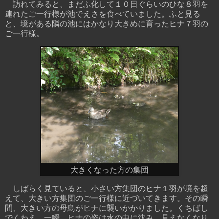
訪れてみると、まだふ化して１０日ぐらいのひな８羽を
連れたご一行様が池でえさを食べていました。ふと見る
と、境がある隣の池にはかなり大きめに育ったヒナ７羽の
ご一行様。
大きくなった方の集団
しばらく見ていると、小さい方集団のヒナ１羽が境を超
えて、大きい方集団のご一行様に近づいてきます。その瞬
間、大きい方の母鳥がヒナに襲いかかりました。くちばし
でくわえ、一瞬、ヒナの姿は水の中に沈み、見えなくなり