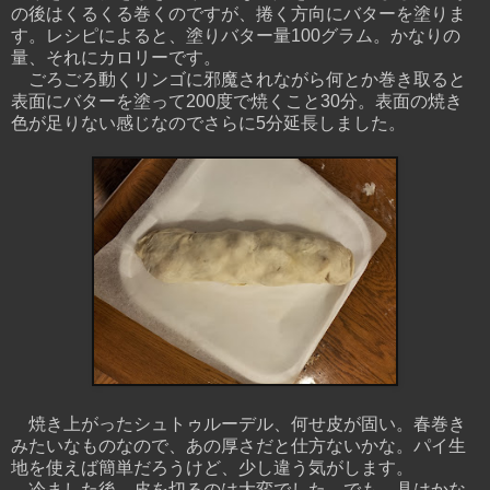
の後はくるくる巻くのですが、捲く方向にバターを塗りま
す。レシピによると、塗りバター量100グラム。かなりの
量、それにカロリーです。
ごろごろ動くリンゴに邪魔されながら何とか巻き取ると
表面にバターを塗って200度で焼くこと30分。表面の焼き
色が足りない感じなのでさらに5分延長しました。
焼き上がったシュトゥルーデル、何せ皮が固い。春巻き
みたいなものなので、あの厚さだと仕方ないかな。パイ生
地を使えば簡単だろうけど、少し違う気がします。
冷ました後、皮を切るのは大変でした。でも、具はかな