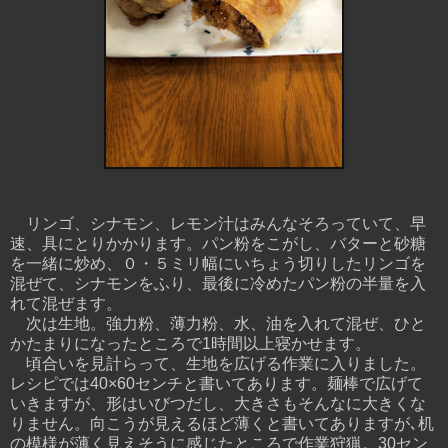
リンゴ、シナモン、レモン汁はみんなそろっていて、早
速、具にとりかかります。パン粉をこがし、バターと砂糖
を一緒に炒め、０・５ミリ幅にいちょう切りしたリンゴを
混ぜて、シナモンをふり、最後に冷めたパン粉の半量を入
れて混ぜます。
次は生地。強力粉、薄力粉、水、油を入れて混ぜ、ひと
かたまりになったところで1時間以上寝かせます。
頃合いを見計らって、生地を広げる作業に入りました。
レシピでは40×60センチと書いてあります。麺棒で広げて
いきますが、形はいびつだし、大きさもそんなに大きくな
りません。向こうが見えるほど薄くと書いてありますが､机
の模様が薄く見えそうに感じたところで作業狩猟。30セン