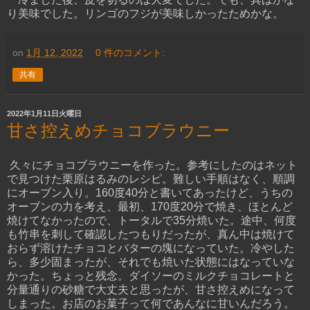
り美味でした。リンゴのフジが美味しかったためかな。
on
1月 12, 2022
0 件のコメント:
共有
2022年1月11日火曜日
甘さ控えめチョコブラウニー
久々にチョコブラウニーを作った。参考にしたのはネット
で見つけた栗原はるみのレシピ。難しい手順はなく、順調
にオーブン入り。160度40分と書いてあったけど、うちの
オーブンの力を考え、最初、170度20分で焼き、ほとんど
焼けてなかったので、トータルで35分焼いた。途中、何度
も竹串を刺して確認したつもりだったが、真ん中は焼けて
おらず溶けたチョコとバターの塊になっていた。冷やした
ら、多少固まったが、それでも焼いた状態にはなっていな
かった。ちょっと残念。ダイソーのミルクチョコレートと
分量通りの砂糖で大丈夫と思ったが、甘さ控えめになって
しまった。お店のお菓子って何であんなに甘いんだろう。