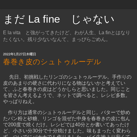
まだ La fine じゃない
E la vita と強がってきたけど、わが人生、La finとはなり
たくない。残り少ないなんて、まっぴらごめん。
2022年1月27日木曜日
春巻き皮のシュトゥルーデル
先日、初挑戦したリンゴのシュトゥルーデル。手作りの
皮のあまりの硬さに代わりになる物はないかと考えてい
て、ふと春巻きの皮はどうかしらと思いました。同じこと
を皆さん考えるようで、ネットで調べると、レシピ多数。
やっぱりねえ。
作り方は通常のシュトゥルーデルと同じ。バターで炒め
たパン粉と砂糖、リンゴを混ぜた中身を春巻きの皮に包ん
で200度で焼くだけ。レシピでは40分とか書いてあったけ
ど、小さい分30分で十分焼けました。味もまったく変わら
ず。ついでにバナナでも作りました。パイ生地より安くて