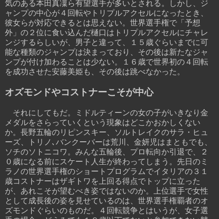
気のある本田真凜ら有望選手が多いとされる。しかし、ジ
ャンプの中心が４回転やトリプルアクセルになったとき、
彼女らが対応できるとは思えない。世界選手権で「予想
外」の２位に食い込んだ樋口はトリプルアクセルにチャレ
ンジするらしいが、男子と違って、１５歳ぐらいまでに可
能な種類のジャンプは決まっており、その後は新たなジャ
ンプが付け加わることは少ない。１６歳で世界初の４回転
を成功させた安藤美姫も、その後は跳べなかった。
オズモンドやコストナーこそが中心
それにしてもだ。ミドルティーンの女の子がいきなり金
メダルをさらっていくという現象はどこかおかしくない
か。長野五輪のリピンスキー、ソルトレイクのサラ・ヒュ
ーズ、トリノ､バンクーバーは荒川、金妍児はまともでも、
ソチのソトニコワ。みんな五輪後、プロ転向か引退で、２
０歳になる前にスケート人生が終わってしまう。先日のミ
ラノの世界選手権のショートプログラムでイタリアの３１
歳コストナーはザギトワを上回る得点でトップに立った
が、あれこそが望むべき姿ではないのか。上位選手で女性
として成長後の姿を見せているのは、世界選手権覇者のオ
ズモンドぐらいのものだ。４回転競争とはいうが、女子選