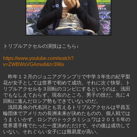
トリプルアクセルの演技はこちら↓
https://www.youtube.com/watch?
v=ZWBWsVGAmu8&t=396s
昨年１２月のジュニアグランプリで中学３年生の紀平梨
花が女子としては世界で初めて成功。それに次ぐ快挙。ト
リプルアクセルを３回転のコンビにするというのは、浅田
でもなしえておらず、現在のところ、男子の技だ。先に４
回転に進んだロシア勢もできていないのだ。
浅田真央の代名詞とも言えるトリプルアクセルは平昌五
輪団体でアメリカの長洲未来が決めたものの、個人戦では
うまくいかず、ロシアのトゥクタミシュワは２０１５年の
世界選手権でたった一度決めただけで、その後は成功して
いない。それぐらい女子には難易度が高い。