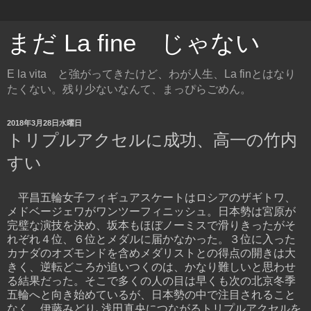
まだ La fine じゃない
E la vita と強がってきたけど、わが人生、La finとはなり
たくない。残り少ないなんて、まっぴらごめん。
2018年3月28日水曜日
トリプルアクセルに成功、高一の竹内
すい
平昌五輪女子フィギュアスケートはロシアのザギトワ、
メドベージェワがワンツーフィニッシュ。日本勢は宮原が
完璧な演技を決め、坂本もほぼノーミスで滑りきったがそ
れぞれ４位、６位とメダルに届かなかった。３位に入った
カナダのオズモンドを含めメダリストとの得点の開きは大
きく、逆転どころか追いつくのは、かなり難しいと思わせ
る結果だった。そこで多くの人の目は早くも次の北京冬季
五輪へと向き始めているが、日本勢の中で注目されること
なく、伊藤みどり､浅田真央につながるトリプルアクセルを