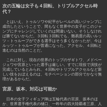
次の五輪は女子も４回転、トリプルアクセル時
代？
とはいえ、トゥルソワや紀平がレベルの高いジャンプに
成功したということで、間もなく世界中の女子がこのジャ
ンプにチャレンジしていくのは間違いない。そうしなけれ
ば勝てないからだ。３回転３回転でも、難易度の高いルッ
ツ－トゥループができる選手はそう多くなかったが、今は
ルッツ－トゥループが普通になった。アクセル、４回転と
進むのは当然のことだ。
これに対し、現在の世界のトップのザギトワ、メドベー
ジェワや宮原といった選手は厳しい。すでに現役で演技が
完成しているとみられ、４回転やトリプルアクセルなど新
しい技をおぼえるのは、モチベーションの部分でかなり無
理があるからだ。
宮原、坂本、対応は可能か
日本の女子フィギュア陣は五輪代表の宮原、坂本のほ
か、世界選手権代表の樋口、一昨年の四大陸覇者三原、人