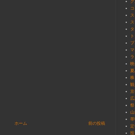
グ
コ
ス
ス
タ
ト
プ
マ
ラ
映
夏
株
観
京
広
祭
山
帯
ホーム
前の投稿
定
投