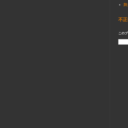
舞
不正
このブ