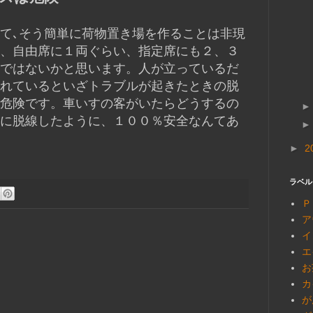
て､そう簡単に荷物置き場を作ることは非現
、自由席に１両ぐらい、指定席にも２、３
ではないかと思います。人が立っているだ
れているといざトラブルが起きたときの脱
危険です。車いすの客がいたらどうするの
に脱線したように、１００％安全なんてあ
►
2
ラベル
Ｐ
ア
イ
エ
お
カ
が