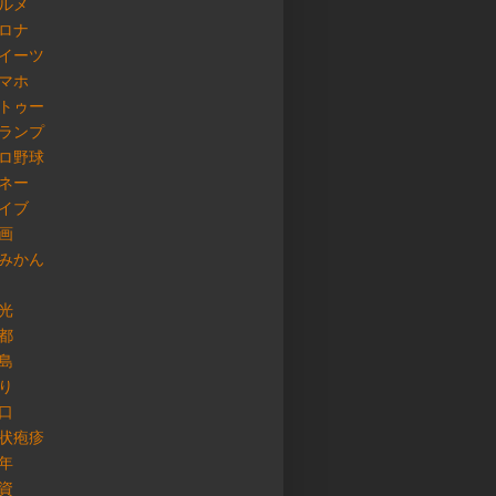
ルメ
ロナ
イーツ
マホ
トゥー
ランプ
ロ野球
ネー
イブ
画
みかん
光
都
島
り
口
状疱疹
年
資