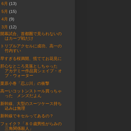
►
6月
(13)
►
5月
(15)
►
4月
(9)
▼
3月
(12)
開幕試合、首都圏で見られないの
はカープ戦だけ
トリプルアクセルに成功、高一の
竹内すい
早すぎる桜満開、慌ててお花見に
肝心なところ見落としちゃった
アカデミー作品賞シェイプ・オ
ブ・ウォーター
栗原小巻「忍ぶ川」の衝撃
高ーいコットンストール買っちゃ
った メンズだよん
新幹線、大型のスーツケース持ち
込みは無理
新幹線でキセルってあるの？
フェイク？「８０歳男性がらみの
三角関係殺人」