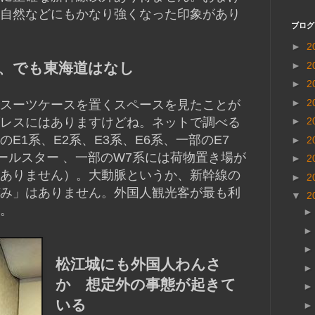
自然などにもかなり強くなった印象があり
ブログ
►
2
►
2
、でも東海道はなし
►
2
►
2
スーツケースを置くスペースを見たことが
レスにはありますけどね。ネットで調べる
►
2
E1系、E2系、E3系、E6系、一部のE7
►
2
レールスター 、一部のW7系には荷物置き場が
►
2
ありません）。大動脈というか、新幹線の
►
2
み」はありません。外国人観光客が最も利
▼
2
。
松江城にも外国人わんさ
か 想定外の事態が起きて
いる