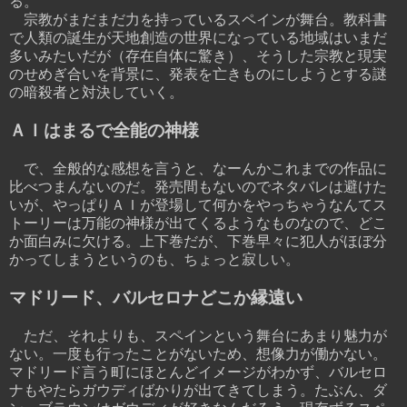
る。
宗教がまだまだ力を持っているスペインが舞台。教科書
で人類の誕生が天地創造の世界になっている地域はいまだ
多いみたいだが（存在自体に驚き）、そうした宗教と現実
のせめぎ合いを背景に、発表を亡きものにしようとする謎
の暗殺者と対決していく。
ＡＩはまるで全能の神様
で、全般的な感想を言うと、なーんかこれまでの作品に
比べつまんないのだ。発売間もないのでネタバレは避けた
いが、やっぱりＡＩが登場して何かをやっちゃうなんてス
トーリーは万能の神様が出てくるようなものなので、どこ
か面白みに欠ける。上下巻だが、下巻早々に犯人がほぼ分
かってしまうというのも、ちょっと寂しい。
マドリード、バルセロナどこか縁遠い
ただ、それよりも、スペインという舞台にあまり魅力が
ない。一度も行ったことがないため、想像力が働かない。
マドリード言う町にほとんどイメージがわかず、バルセロ
ナもやたらガウディばかりが出てきてしまう。たぶん、ダ