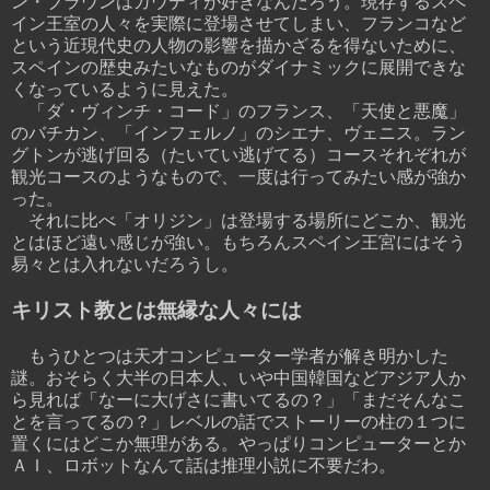
ン・ブラウンはガウディが好きなんだろう。現存ずるスペ
イン王室の人々を実際に登場させてしまい、フランコなど
という近現代史の人物の影響を描かざるを得ないために、
スペインの歴史みたいなものがダイナミックに展開できな
くなっているように見えた。
「ダ・ヴィンチ・コード」のフランス、「天使と悪魔」
のバチカン、「インフェルノ」のシエナ、ヴェニス。ラン
グトンが逃げ回る（たいてい逃げてる）コースそれぞれが
観光コースのようなもので、一度は行ってみたい感が強か
った。
それに比べ「オリジン」は登場する場所にどこか、観光
とはほど遠い感じが強い。もちろんスペイン王宮にはそう
易々とは入れないだろうし。
キリスト教とは無縁な人々には
もうひとつは天才コンピューター学者が解き明かした
謎。おそらく大半の日本人、いや中国韓国などアジア人か
ら見れば「なーに大げさに書いてるの？」「まだそんなこ
とを言ってるの？」レベルの話でストーリーの柱の１つに
置くにはどこか無理がある。やっぱりコンピューターとか
ＡＩ、ロボットなんて話は推理小説に不要だわ。