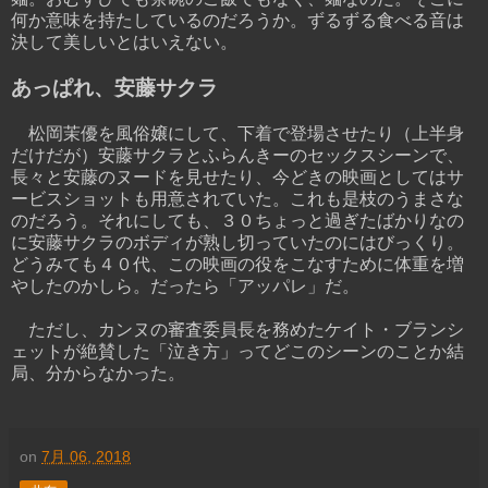
何か意味を持たしているのだろうか。ずるずる食べる音は
決して美しいとはいえない。
あっぱれ、安藤サクラ
松岡茉優を風俗嬢にして、下着で登場させたり（上半身
だけだが）安藤サクラとふらんきーのセックスシーンで、
長々と安藤のヌードを見せたり、今どきの映画としてはサ
ービスショットも用意されていた。これも是枝のうまさな
のだろう。それにしても、３０ちょっと過ぎたばかりなの
に安藤サクラのボディが熟し切っていたのにはびっくり。
どうみても４０代、この映画の役をこなすために体重を増
やしたのかしら。だったら「アッパレ」だ。
ただし、カンヌの審査委員長を務めたケイト・ブランシ
ェットが絶賛した「泣き方」ってどこのシーンのことか結
局、分からなかった。
on
7月 06, 2018