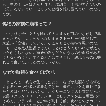
も、男の子はおばさんと呼ぶ。取調官「子供ができないの
は分かるが」というセリフで動機を推し量れというのだろ
うか。
偽物の家族の崩壊って？
つまりは子供２人を除いて大人４人が何のつながりで集
まったのか、よく分からないままストーリーが展開して、
家族が「崩壊」していく。そこがどこか気持ち悪いのだ。
もっとも是枝監督はそんなことはどうでもいいと考えて
いたかもしれない。家族の絆などというものが血縁があろ
うとなかろうと、できるときはできるし、壊れるものは壊
れると言いたかったのだろうから。
なぜか麺類を食べてばかり
ところで、彼らが集まったとき、なぜか麺類をずるずる
すするシーンが多い印象を受けた。最初に少女を連れてき
たときはうどん（たぶん）。クリーニング店を首になった
安藤サクラがリリーフランキーにセックスを迫る場面はそ
うめん。フランキーと少年が別れる前に食べるのはカップ
麺。おむすびでも茶碗のご飯でもなく、麺なのだ。そこに