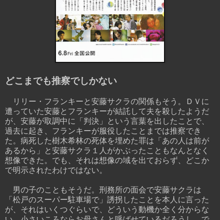
どこまでも推察でしかない
リリー・フランキーと安藤サクラの関係もそう。ＤＶに
遭っていた安藤とフランキーが結託して夫を殺したようだ
が、安藤が取調中に「判決」という言葉を出したことで、
過去に起き、フランキーが服役したことまでは推察でき
た。病死した樹木希林の死体を埋めた罪は「あの人は前が
あるから」と安藤サクラ１人がかぶったこともなんとなく
想像できた。でも、それは想像の域を出ておらず、どこか
で明示されたわけではない。
男の子のこともそうだ。刑務所の面会で安藤サクラは
「松戸のスーパー駐車場で」誘拐したことを本人に言った
が、それはいくつぐらいで、どういう動機か全く分からな
い。小さいころならお母さんと呼ばせているだろうし、で