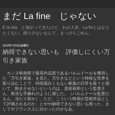
まだ La fine じゃない
E la vita と強がってきたけど、わが人生、La finとはなり
たくない。残り少ないなんて、まっぴらごめん。
2018年7月6日金曜日
納得できない思いも 評価しにくい万
引き家族
カンヌ映画祭で最高作品賞であるパルムドールを獲得し
た「万引き家族」を見た。万引きなどという特殊な世界を
取り込むことで、特段面白くもない家族の日常を延々と描
いて、飽きさせないというのは、是枝裕和という監督さ
ん、相当な手練れのように感じた。（パルムドール監督だ
もん、当たり前か）。ただ、こういう映画が芸術作品とし
て評価されるのか、とやや納得できない思いも残った。ま
してやフランス人に分かったのかなあ。