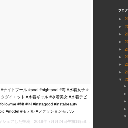
ブログ
►
2
►
2
►
2
►
2
►
2
►
2
►
2
►
2
▼
2
ナイトプール #pool #nightpool #海 #水着女子 #
スタダイエット #水着ギャル #水着美女 #水着デビ
e #f4f #l4l #instagood #instabeauty
#instapic #model #モデル #ファッションモデル
m)がシェアした投稿 -
2018年 7月月24日午前1時58分PDT