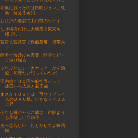
印象に残ったのは風吹ジュン、映
画「蘇える金狼」
お江戸の老舗で土用前のウナギ
なぜ横浜だけに大地震？東京も一
緒でしょ
官房長官発言で株価急落 携帯大
手
酷暑で海遊びも異変 酷暑でビー
チ遊び減る
３年ぶりにシーカヤック がん治
療、無理だと思っていたが
国内線４００円の航空券ゲット
成田から広島と新千歳
まさかＴＯＢとは 再びサプライ
ズのＤＡＣ株、いきなり４０％
上昇
今年も桃ジャムに成功 市販より
も美味しい自信作
あー息苦しい 何とかしてよ映画
館