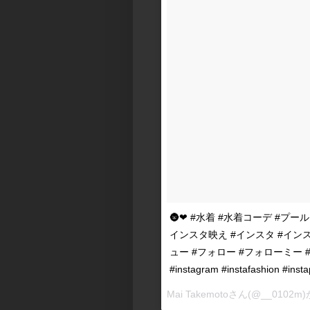
🌚❤︎ #水着 #水着コーデ #プール #
インスタ映え #インスタ #イン
ュー #フォロー #フォローミー #followm
#instagram #instafashion 
Mai Takemoto
さん(@__0102