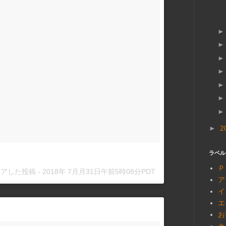
►
2
ラベル
Ｐ
シェアした投稿 -
2018年 7月月31日午前5時08分PDT
ア
イ
エ
お