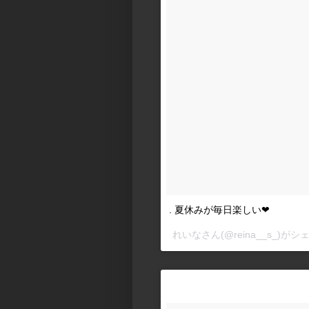
. 夏休みが毎日楽しい❤
れいな
さん(@reina__s_)が