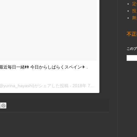
定
投
舞
不正
このブ
最近毎日一緒👭 今日からしばらくスペイン✈︎ .
@yurina_hayashi)がシェアした投稿 -
2018年 7月月31日午前4時57分PDT