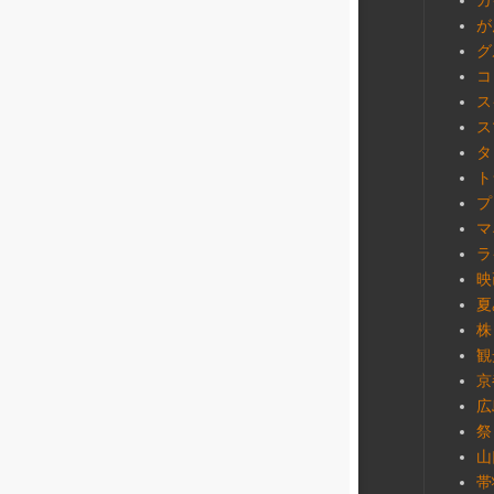
カ
が
グ
コ
ス
ス
タ
ト
プ
マ
ラ
映
夏
株
観
京
広
祭
山
帯