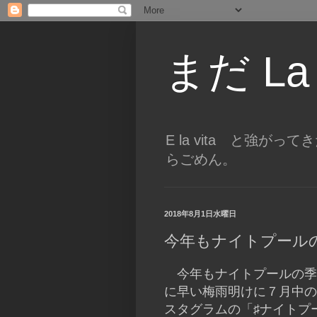
まだ La
E la vita と強
らごめん。
2018年8月1日水曜日
今年もナイトプール
今年もナイトプールの季
に早い梅雨明けに７月中の
スタグラムの「♯ナイトプ