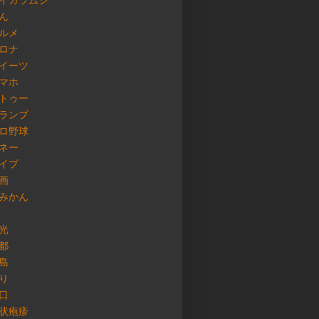
イガラムシ
ん
ルメ
ロナ
イーツ
マホ
トゥー
ランプ
ロ野球
ネー
イブ
画
みかん
光
都
島
り
口
状疱疹