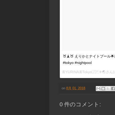
🍑🗼🍑 えりかとナイトプール
#tokyo #nightpool
🦋YURINA🦋Tokyo🇯🇵✈︎🌏
さん(
on
8月 01, 2018
0 件のコメント: